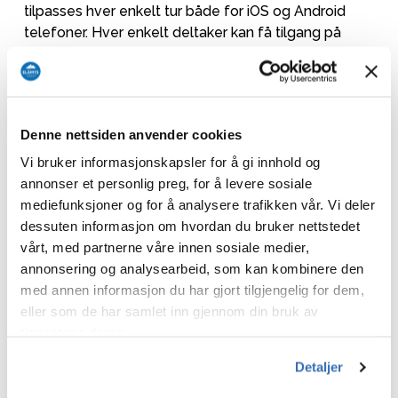
tilpasses hver enkelt tur både for iOS og Android
telefoner. Hver enkelt deltaker kan få tilgang på
program, innhold, praktisk informasjon,
presentasjoner, foredragsholdere, informasjon om
destinasjon, ting å gjøre, hvem de eventuelt skal
dele rom med m.m. Dere velger selv hva vi skal ha
Denne nettsiden anvender cookies
for informasjon i appen. Appen tilpasses med egen
logo og deres farger. Her kan man sende meldinger
Vi bruker informasjonskapsler for å gi innhold og
og bilder til hverandre.
annonser et personlig preg, for å levere sosiale
mediefunksjoner og for å analysere trafikken vår. Vi deler
La oss gjøre jobben – kontakt oss idag for en
dessuten informasjon om hvordan du bruker nettstedet
uforpliktende prat om hva vi kan gjøre for deg og
vårt, med partnerne våre innen sosiale medier,
din bedrift.
annonsering og analysearbeid, som kan kombinere den
med annen informasjon du har gjort tilgjengelig for dem,
eller som de har samlet inn gjennom din bruk av
tjenestene deres.
Detaljer
ANDRE ARTIKLER