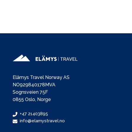
Elämys Travel Norway AS
NO929840178MVA
Sognsveien 75F
0855 Oslo, Norge
+47 21403895
info@elamystravel.no