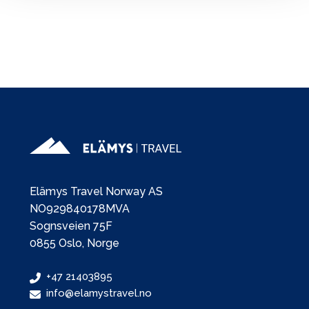
Elämys Travel Norway AS
NO929840178MVA
Sognsveien 75F
0855 Oslo, Norge
+47 21403895
info@elamystravel.no