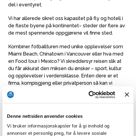
del i eventyret.
Vi har allerede sikret oss kapasitet på fly og hotell i
de fleste byene på kontinentet– steder der flere av
de mest spennende oppgjørene vil finne sted.
Kombiner fotballturen med unike opplevelser som
Miami Beach, Chinatown i Vancouver eller hva med
en Food tour i Mexico? Vi skreddersyr reisen slik at
du får akkurat den miksen du ønsker – sport, kultur
og opplevelser i verdensklasse. Enten dere er et
firma, kompisgjeng eller privatperson så kan vi
planlegge og gjennomføre drømmeturen.
Vi har ferdige reisepakker til
Boston
og
New York
.
Denne nettsiden anvender cookies
Kontakt oss i dag på
info@elamystravel.no
for å
melde din interesse og få tilsendt mer informasjon
Vi bruker informasjonskapsler for å gi innhold og
om våre reisepakker.
annonser et personlig preg, for å levere sosiale