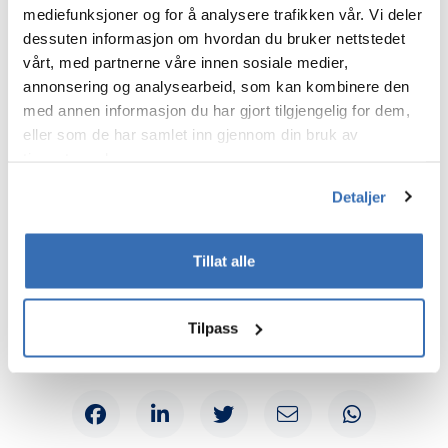
mediefunksjoner og for å analysere trafikken vår. Vi deler
+47 21403895
dessuten informasjon om hvordan du bruker nettstedet
vårt, med partnerne våre innen sosiale medier,
annonsering og analysearbeid, som kan kombinere den
med annen informasjon du har gjort tilgjengelig for dem,
eller som de har samlet inn gjennom din bruk av
tjenestene deres.
Detaljer
Tillat alle
Tilpass
Del siden