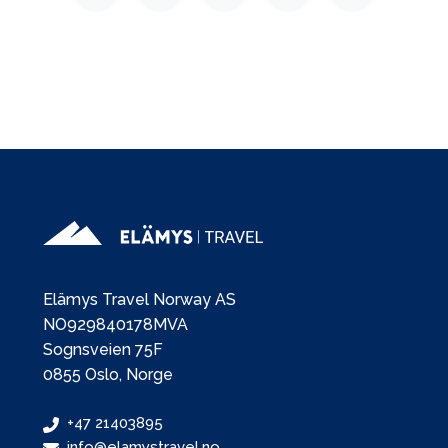
Elämys Travel Norway AS
NO929840178MVA
Sognsveien 75F
0855 Oslo, Norge
+47 21403895
info@elamystravel.no