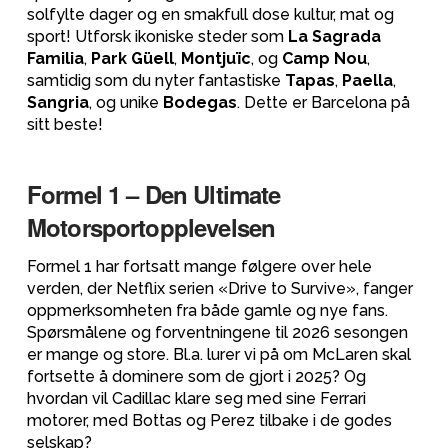
solfylte dager og en smakfull dose kultur, mat og
sport! Utforsk ikoniske steder som
La Sagrada
Familia
,
Park Güell
,
Montjuïc
, og
Camp Nou
,
samtidig som du nyter fantastiske
Tapas
,
Paella
,
Sangria
, og unike
Bodegas
. Dette er Barcelona på
sitt beste!
Formel 1 – Den Ultimate
Motorsportopplevelsen
Formel 1 har fortsatt mange følgere over hele
verden, der Netflix serien «Drive to Survive», fanger
oppmerksomheten fra både gamle og nye fans.
Spørsmålene og forventningene til 2026 sesongen
er mange og store. Bl.a. lurer vi på om McLaren skal
fortsette å dominere som de gjort i 2025? Og
hvordan vil Cadillac klare seg med sine Ferrari
motorer, med Bottas og Perez tilbake i de godes
selskap?