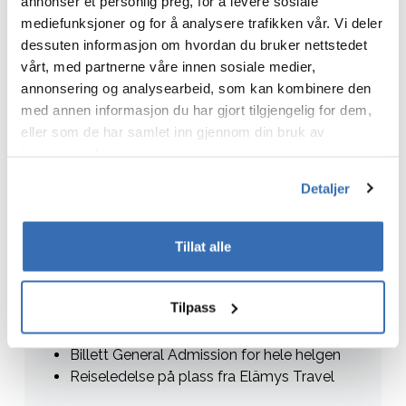
annonser et personlig preg, for å levere sosiale
mediefunksjoner og for å analysere trafikken vår. Vi deler
Pakke
dessuten informasjon om hvordan du bruker nettstedet
vårt, med partnerne våre innen sosiale medier,
annonsering og analysearbeid, som kan kombinere den
med annen informasjon du har gjort tilgjengelig for dem,
PRISER:
eller som de har samlet inn gjennom din bruk av
tjenestene deres.
Inkludert i pakken:
Detaljer
Fly Oslo-Barcelona direkte med
Norwegian
3 netter på valgt hotell
Tillat alle
Frokost på hotellet
Fellestransport fra og til flyplass
Tilpass
Fellestransport lørdag og søndag fra
hotellet til Circuit de
Catalunya
t/r
Billett General
Admission
for hele helgen
Reiseledelse på plass fra Elämys Travel